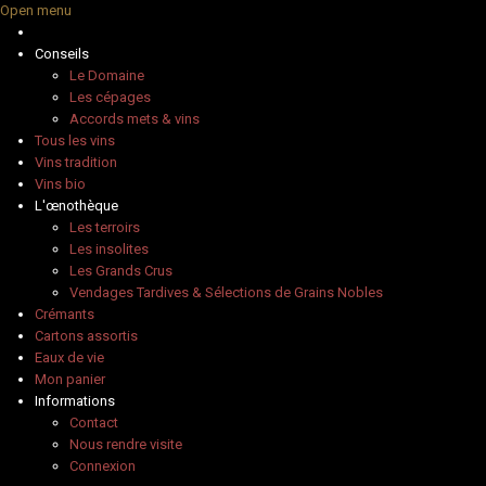
Open menu
Conseils
Le Domaine
Les cépages
Accords mets & vins
Tous les vins
Vins tradition
Vins bio
L'œnothèque
Les terroirs
Les insolites
Les Grands Crus
Vendages Tardives & Sélections de Grains Nobles
Crémants
Cartons assortis
Eaux de vie
Mon panier
Informations
Contact
Nous rendre visite
Connexion