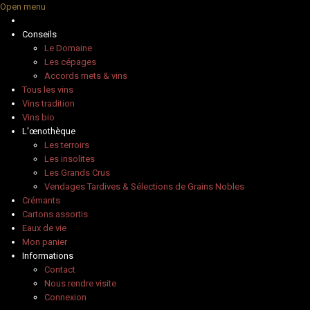
Open menu
Conseils
Le Domaine
Les cépages
Accords mets & vins
Tous les vins
Vins tradition
Vins bio
L'œnothèque
Les terroirs
Les insolites
Les Grands Crus
Vendages Tardives & Sélections de Grains Nobles
Crémants
Cartons assortis
Eaux de vie
Mon panier
Informations
Contact
Nous rendre visite
Connexion