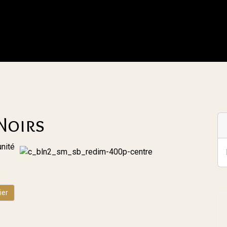
Noirs
unité
ier