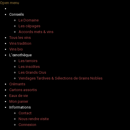
Open menu
Conseils
Le Domaine
Les cépages
Accords mets & vins
Tous les vins
Vins tradition
Vins bio
L'œnothèque
Les terroirs
Les insolites
Les Grands Crus
Vendages Tardives & Sélections de Grains Nobles
Crémants
Cartons assortis
Eaux de vie
Mon panier
Informations
Contact
Nous rendre visite
Connexion