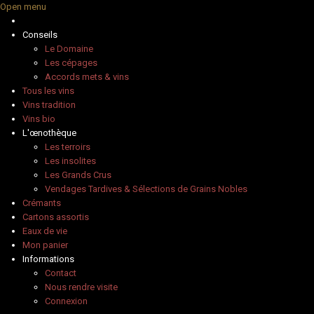
Open menu
Conseils
Le Domaine
Les cépages
Accords mets & vins
Tous les vins
Vins tradition
Vins bio
L'œnothèque
Les terroirs
Les insolites
Les Grands Crus
Vendages Tardives & Sélections de Grains Nobles
Crémants
Cartons assortis
Eaux de vie
Mon panier
Informations
Contact
Nous rendre visite
Connexion